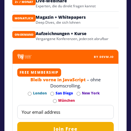
Live-Webinare
2× / MONAT
Experten, die du direkt fragen kannst
Magazin + Whitepapers
MONATLICH
Deep Dives, die sich lohnen
Aufzeichnungen + Kurse
ON-DEMAND
Vergangene Konferenzen, jederzeit abrufbar
BY DEVM.IO
FREE MEMBERSHIP
Bleib vorne in JavaScript
– ohne
Doomscrolling.
London
San Diego
New York
München