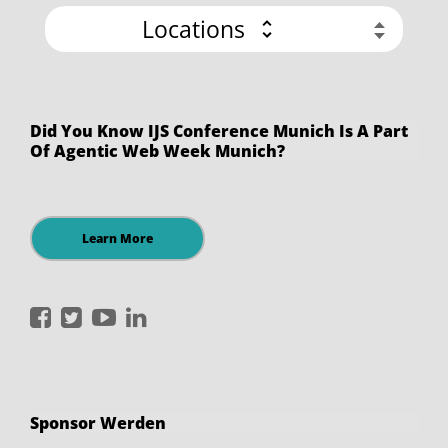
Locations
Did You Know IJS Conference Munich Is A Part
Of Agentic Web Week Munich?
Learn More
International
International
International
International
JavaScript
JavaScript
JavaScript
JavaScript
Conference
Conference
Conference
Conference
on
on
on
on
Sponsor Werden
Facebook
Twitter
YouTube
LinkedIn