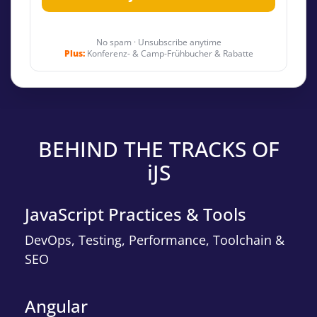
No spam · Unsubscribe anytime
Plus:
Konferenz- & Camp-Frühbucher & Rabatte
BEHIND THE TRACKS OF
iJS
JavaScript Practices & Tools
DevOps, Testing, Performance, Toolchain &
SEO
Angular